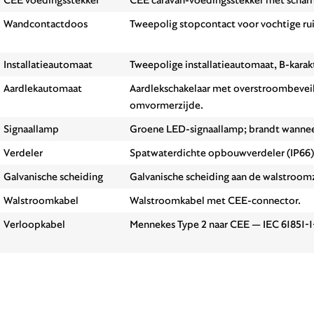
Wandcontactdoos
Tweepolig stopcontact voor vochtige ru
Installatieautomaat
Tweepolige installatieautomaat, B-karakt
Aardlekautomaat
Aardlekschakelaar met overstroombeveil
omvormerzijde.
Signaallamp
Groene LED-signaallamp; brandt wannee
Verdeler
Spatwaterdichte opbouwverdeler (IP66
Galvanische scheiding
Galvanische scheiding aan de walstroomz
Walstroomkabel
Walstroomkabel met CEE-connector.
Verloopkabel
Mennekes Type 2 naar CEE — IEC 61851-1