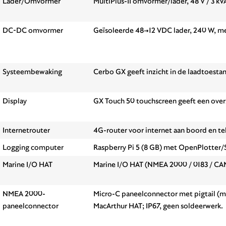
Lader/Omvormer
MultiPlus-II omvormer/lader, 48 V / 3 kV
DC-DC omvormer
Geïsoleerde 48→12 VDC lader, 240 W, m
Systeembewaking
Cerbo GX geeft inzicht in de laadtoestan
Display
GX Touch 50 touchscreen geeft een over
Internetrouter
4G-router voor internet aan boord en t
Logging computer
Raspberry Pi 5 (8 GB) met OpenPlotter/
Marine I/O HAT
Marine I/O HAT (NMEA 2000 / 0183 / CAN
NMEA 2000-
Micro-C paneelconnector met pigtail (m
paneelconnector
MacArthur HAT; IP67, geen soldeerwerk.