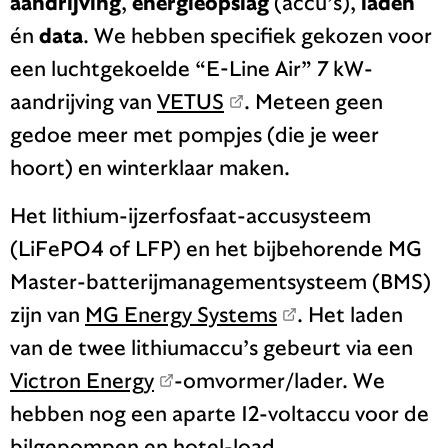
aandrijving
,
energieopslag
(accu’s),
laden
én
data
. We hebben specifiek gekozen voor
een luchtgekoelde “E-Line Air” 7 kW-
aandrijving van
VETUS
. Meteen geen
gedoe meer met pompjes (die je weer
hoort) en winterklaar maken.
Het lithium-ijzerfosfaat-accusysteem
(LiFePO4 of LFP) en het bijbehorende MG
Master-batterijmanagementsysteem (BMS)
zijn van
MG Energy Systems
. Het laden
van de twee lithiumaccu’s gebeurt via een
Victron Energy
-omvormer/lader. We
hebben nog een aparte 12-voltaccu voor de
bilgepompen en hotel-load.