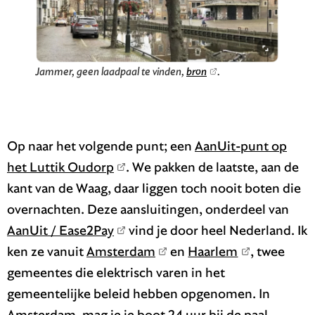
Jammer, geen laadpaal te vinden,
bron
.
Op naar het volgende punt; een
AanUit-punt op
het Luttik Oudorp
. We pakken de laatste, aan de
kant van de Waag, daar liggen toch nooit boten die
overnachten. Deze aansluitingen, onderdeel van
AanUit / Ease2Pay
vind je door heel Nederland. Ik
ken ze vanuit
Amsterdam
en
Haarlem
, twee
gemeentes die elektrisch varen in het
gemeentelijke beleid hebben opgenomen. In
Amsterdam, mag je je boot 24 uur bij de paal