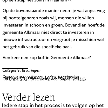
Op de bovenstaande manier neem je wat angst weg
bij booteigenaren zoals wij, mensen die willen
investeren in schoon en groen. Bovendien hoeft de
gemeente Alkmaar niet direct te investeren in
nieuwe infrastructuur en vergroot je misschien wel
het gebruik van die specifieke paal.
Een keer een kop koffie Gemeente Alkmaar?
Categorie:
Ervaringen
Onderwerpen:
Alkmaar
,
Laden
,
Regelgeving
Op
17 mei 2025
geschreven door
Sander van Dijk
Verder lezen
Iedere stap in het proces is te volgen op het